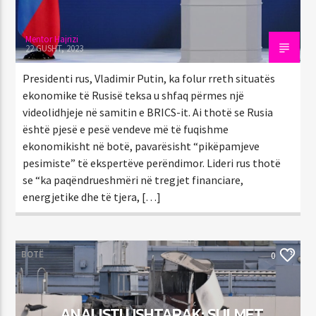
Mentor Hajrizi
22 GUSHT, 2023
Presidenti rus, Vladimir Putin, ka folur rreth situatës
ekonomike të Rusisë teksa u shfaq përmes një
videolidhjeje në samitin e BRICS-it. Ai thotë se Rusia
është pjesë e pesë vendeve më të fuqishme
ekonomikisht në botë, pavarësisht “pikëpamjeve
pesimiste” të ekspertëve perëndimor. Lideri rus thotë
se “ka paqëndrueshmëri në tregjet financiare,
energjetike dhe të tjera, […]
BOTË
0
ANALISTI USHTARAK: SULMET