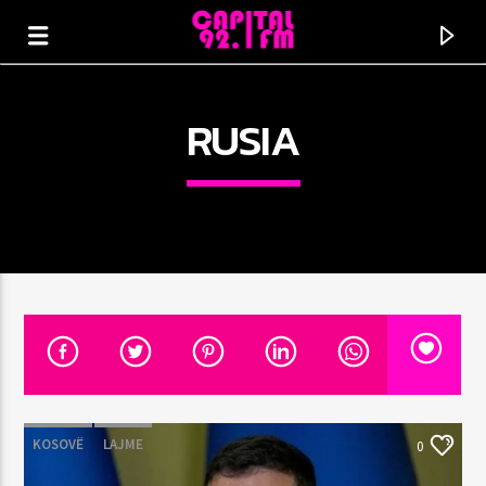
RUSIA
N'SFOND
TITLE
KOSOVË
LAJME
0
ARTIST