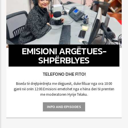
EMISIONI ARGËTUES-
SHPËRBLYES
TELEFONO DHE FITO!
Biseda të drejtpërdrejta me dëgjuesit, duke filluar nga ora 10:00
gjerë në orën 12:00.Emisioni emetohet nga e hëna deri të premten
me moderatoren Hyrije Telaku.
INFO AND EPISODES