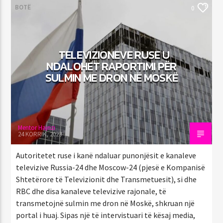
BOTË
0
TELEVIZIONEVE RUSE U
NDALOHET RAPORTIMI PËR
SULMIN ME DRON NË MOSKË
Mentor Hajrizi
24 KORRIK, 2023
Autoritetet ruse i kanë ndaluar punonjësit e kanaleve
televizive Russia-24 dhe Moscow-24 (pjesë e Kompanisë
Shtetërore të Televizionit dhe Transmetuesit), si dhe
RBC dhe disa kanaleve televizive rajonale, të
transmetojnë sulmin me dron në Moskë, shkruan një
portal i huaj. Sipas një të intervistuari të kësaj media,