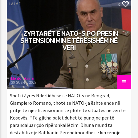
LAJME
0
ZYRTARËT E NATO-S PO PRESIN
SHTENSIONIMIN E TËRËSISHËM NË
VERI
Mentor Hajrizi
29 GUSHT, 2023
Shefi i Zyrës Ndërlidhëse të NATO-s në Beograd,
Giampiero Romano, thotë se NATO-ja është ende në
pritje të një shtensionimi të plotë të situatës në veri të
Kosovës. “Të gjitha palët duhet të punojnë për të
parandaluar çdo ripërshkallëzim. Dhuna mund ta
destabilizojë Ballkanin Perëndimor dhe të kërcënojë