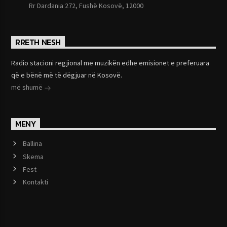
Rr Dardania 272, Fushë Kosovë, 12000
RRETH NESH
Radio stacioni regjional me muzikën edhe emisionet e preferuara
që e bënë më të dëgjuar në Kosovë.
më shumë
MENY
Ballina
Skema
Fest
Kontakti