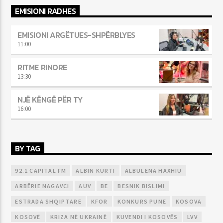
EMISIONI RADHES
EMISIONI ARGËTUES-SHPËRBLYES
11:00
RITME RINORE
13:30
NJË KËNGË PËR TY
16:00
BY TAG
92.1 CAPITAL FM
ALBIN KURTI
ALBULENA HAXHIU
ARBËRIE NAGAVCI
AUV
BE
BESNIK BISLIMI
ESTRADA SHQIPTARE
KFOR
KONKURS PUNE
KOSOVA
KOSOVË
KRIZA NË UKRAINË
KUVENDI I KOSOVËS
LVV