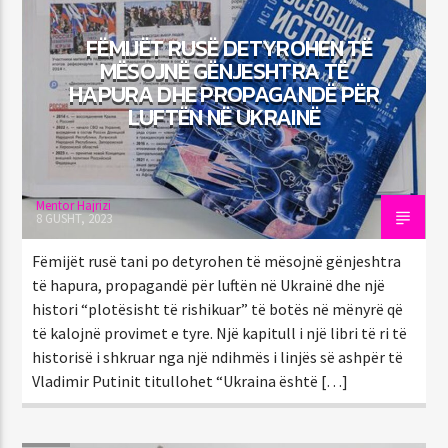
FËMIJËT RUSË DETYROHEN TË
MËSOJNË GËNJESHTRA TË
HAPURA DHE PROPAGANDË PËR
LUFTËN NË UKRAINË
Mentor Hajrizi
8 GUSHT, 2023
Fëmijët rusë tani po detyrohen të mësojnë gënjeshtra
të hapura, propagandë për luftën në Ukrainë dhe një
histori “plotësisht të rishikuar” të botës në mënyrë që
të kalojnë provimet e tyre. Një kapitull i një libri të ri të
historisë i shkruar nga një ndihmës i linjës së ashpër të
Vladimir Putinit titullohet “Ukraina është […]