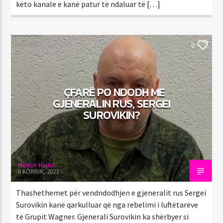
këto kanale e kanë patur të ndaluar të […]
EVROPË
0
ÇFARË PO NDODH ME
GJENERALIN RUS, SERGEI
SUROVIKIN?
Mentor Hajrizi
8 KORRIK, 2023
Thashethemet për vendndodhjen e gjeneralit rus Sergei
Surovikin kanë qarkulluar që nga rebelimi i luftëtarëve
të Grupit Wagner. Gjenerali Surovikin ka shërbyer si