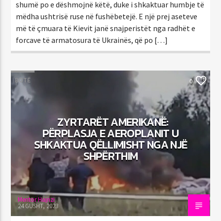
shumë po e dëshmojnë këtë, duke i shkaktuar humbje të
mëdha ushtrisë ruse në fushëbetejë. E një prej aseteve
më të çmuara të Kievit janë snajperistët nga radhët e
forcave të armatosura të Ukrainës, që po […]
BOTË
0
ZYRTARËT AMERIKANË:
PËRPLASJA E AEROPLANIT U
SHKAKTUA QËLLIMISHT NGA NJË
SHPËRTHIM
Mentor Hajrizi
24 GUSHT, 2023