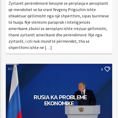
Zyrtarët perëndimorë besojnë se përplasja e aeroplanit
që mendohet se ka vrarë Yevgeny Prigozhin ishte
shkaktuar qëllimisht nga një shpërthim, sipas burimeve
të huaja. Një vlerësim paraprak i inteligjencës
amerikane zbuloi se aeroplani ishte rrëzuar qëllimisht,
thanë zyrtarët amerikanë dhe perëndimorë. Një nga
zyrtarët, i cili nuk mund të përmendet, tha se
shpërthimi ishte në […]
BOTË
0
RUSIA KA PROBLEME
EKONOMIKE