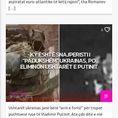
aspiratat euro-atlantike të këtij rajoni”, tha Romanov
[…]
BOTË
0
KY ËSHTË SNAJPERISTI I
“PADUKSHËM” UKRAINAS, PO
ELIMINON USHTARËT E PUTINIT
Mentor Hajrizi
28 GUSHT, 2023
Ushtarët ukrainas janë bërë “arrë e fortë” për trupat
pushtuese ruse të Vladimir Putinit. Ata çdo ditë e më