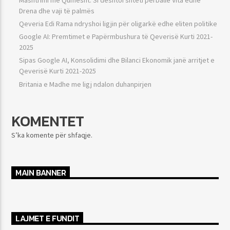
Drena dhe vaji të palmës
Qeveria Edi Rama ndryshoi ligjin për oligarkë edhe eliten politike
Google AI: Premtimet e Papërmbushura të Qeverisë Kurti 2021-
2025
Sipas Google AI, Konsolidimi dhe Bilanci Ekonomik janë arritjet e
Qeverisë Kurti 2021-2025
Britania e Madhe me ligj ndalon duhanpirjen
KOMENTET
S’ka komente për shfaqje.
MAIN BANNER
LAJMET E FUNDIT