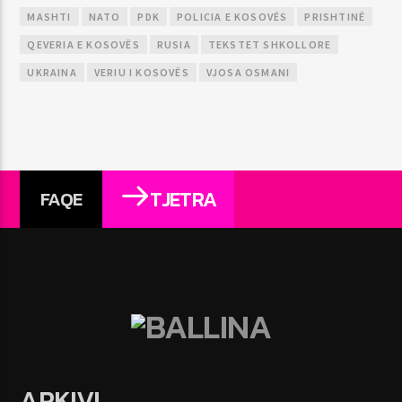
MASHTI
NATO
PDK
POLICIA E KOSOVËS
PRISHTINË
QEVERIA E KOSOVËS
RUSIA
TEKSTET SHKOLLORE
UKRAINA
VERIU I KOSOVËS
VJOSA OSMANI
TJETRA
FAQE
ARKIVI