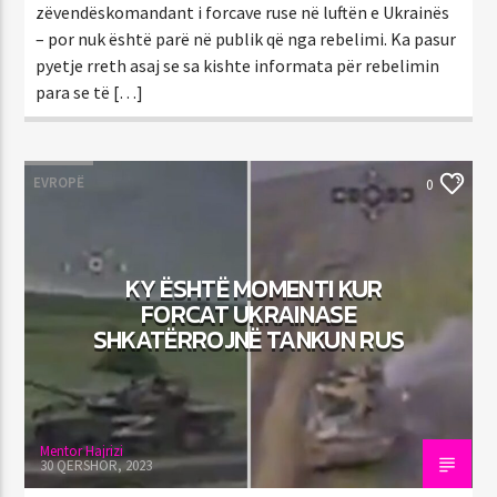
zëvendëskomandant i forcave ruse në luftën e Ukrainës
– por nuk është parë në publik që nga rebelimi. Ka pasur
pyetje rreth asaj se sa kishte informata për rebelimin
para se të […]
EVROPË
0
KY ËSHTË MOMENTI KUR
FORCAT UKRAINASE
SHKATËRROJNË TANKUN RUS
Mentor Hajrizi
30 QERSHOR, 2023