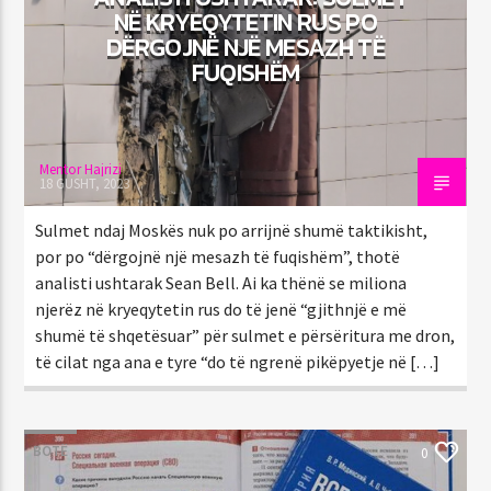
NË KRYEQYTETIN RUS PO
DËRGOJNË NJË MESAZH TË
FUQISHËM
Mentor Hajrizi
18 GUSHT, 2023
Sulmet ndaj Moskës nuk po arrijnë shumë taktikisht,
por po “dërgojnë një mesazh të fuqishëm”, thotë
analisti ushtarak Sean Bell. Ai ka thënë se miliona
njerëz në kryeqytetin rus do të jenë “gjithnjë e më
shumë të shqetësuar” për sulmet e përsëritura me dron,
të cilat nga ana e tyre “do të ngrenë pikëpyetje në […]
BOTË
0