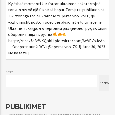
Ky është momenti kur forcat ukrainase shkatërrojnë
tankun rus në një fushë të hapur. Pamjet u publikuan në
Twitter nga faqja ukrainase “Operativno_ZSU”, që
vazhdimisht poston video për aksionet e luftimeve në
Ukrainë. Ескадрон в черговий раз демонструє, як Сили
оборони нищать русню
https://t.co/7afzWKQabH pic.twitter.com/AeVPVoJeAn
— Оперативний ЗСУ (@operativno_ZSU) June 30, 2023
Në bazë të […]
Kërko
Kërko
PUBLIKIMET
Mashtrimi me Qumësht: Si dështoi shteti përballë Vita edhe