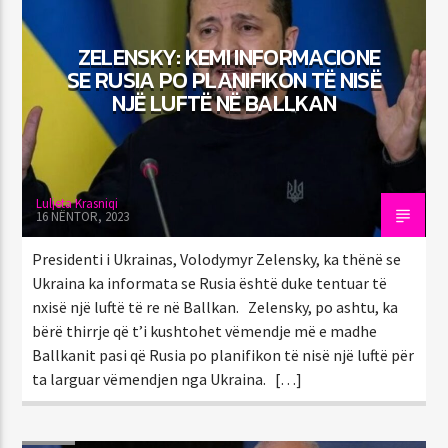
ZELENSKY: KEMI INFORMACIONE
SE RUSIA PO PLANIFIKON TË NISË
EMISIONI TANI
NJË LUFTË NË BALLKAN
EMISIONI ARGËTUES-SHPËRBLYES
11:00
11:55
Luljeta Krasniqi
16 NËNTOR, 2023
92.1 Capital FM
Presidenti i Ukrainas, Volodymyr Zelensky, ka thënë se
Ukraina ka informata se Rusia është duke tentuar të
nxisë një luftë të re në Ballkan. Zelensky, po ashtu, ka
bërë thirrje që t’i kushtohet vëmendje më e madhe
Ballkanit pasi që Rusia po planifikon të nisë një luftë për
ta larguar vëmendjen nga Ukraina. […]