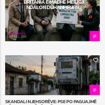
BRITANIA E MADHE ME LIGJ
NDALON DUHANPIRJEN
Arton Berisha
22 PRILL, 2026
EKONOMI
0
SKANDALI NJEHSORËVE: PSE PO PAGUAJMË