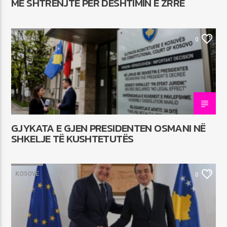
MË SHTRENJTË PËR DËSHTIMIN E ZRRE
KOSOVË
0
GJYKATA E GJEN PRESIDENTEN OSMANI NË
SHKELJE TË KUSHTETUTËS
KOSOVË
0