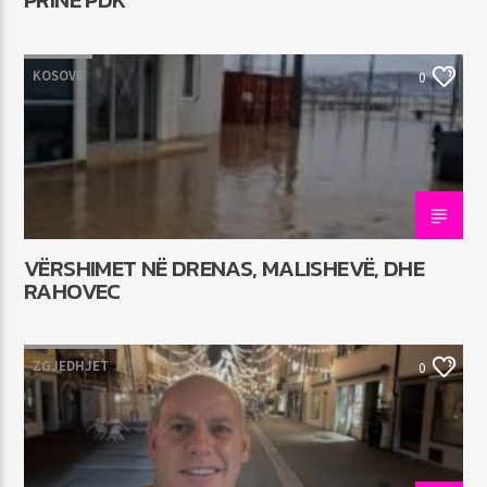
KOSOVË
0
VËRSHIMET NË DRENAS, MALISHEVË, DHE
RAHOVEC
ZGJEDHJET
0