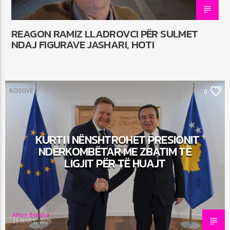
REAGON RAMIZ LLADROVCI PËR SULMET
NDAJ FIGURAVE JASHARI, HOTI
KOSOVË
0
KURTI I NËNSHTROHET PRESIONIT
NDËRKOMBËTAR ME ZBATIM TË
LIGJIT PËR TË HUAJT
Arton Berisha
15 MARS, 2026