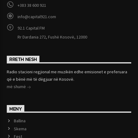
+383 38 600 921
info@capital921.com
92.1 Capital FM
Rr Dardania 272, Fushë Kosovë, 12000
RRETH NESH
Radio stacioni regjional me muzikën edhe emisionet e preferuara
që e bënë më të dëgjuar në Kosovë.
më shumë
MENY
Ballina
Skema
Fest