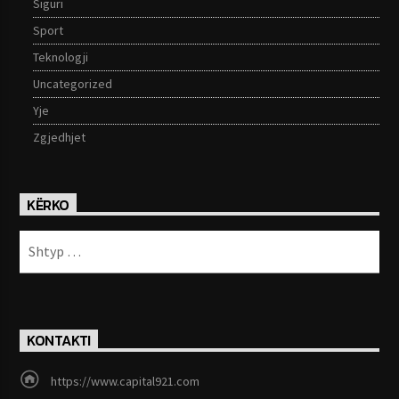
Siguri
Sport
Teknologji
Uncategorized
Yje
Zgjedhjet
KËRKO
KONTAKTI
https://www.capital921.com