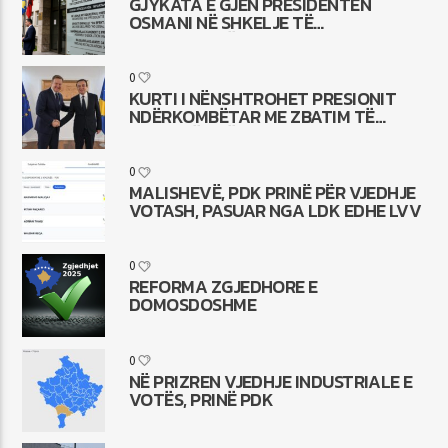
GJYKATA E GJEN PRESIDENTEN
OSMANI NË SHKELJE TË
KUSHTETUTËS
0
KURTI I NËNSHTROHET PRESIONIT
NDËRKOMBËTAR ME ZBATIM TË
LIGJIT PËR TË HUAJT
0
MALISHEVË, PDK PRINË PËR VJEDHJE
VOTASH, PASUAR NGA LDK EDHE LVV
0
REFORMA ZGJEDHORE E
DOMOSDOSHME
0
NË PRIZREN VJEDHJE INDUSTRIALE E
VOTËS, PRINË PDK