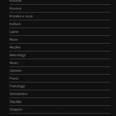
Kosovë
Kosove
Kronikë e zezë
Kulturë
Lajme
Music
Muzikë
Nekrologji
News
Opinion
Poezi
Psikologji
Shëndetësi
Shpallje
Shqipëri