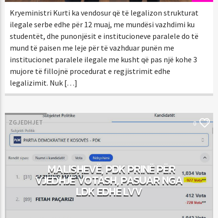
Kryeministri Kurti ka vendosur që të legalizon strukturat
ilegale serbe edhe për 12 muaj, me mundësi vazhdimi ku
studentët, dhe punonjësit e institucioneve paralele do të
mund të paisen me leje për të vazhduar punën me
institucionet paralele ilegale me kusht që pas një kohe 3
mujore të fillojnë procedurat e regjistrimit edhe
legalizimit. Nuk […]
ZGJEDHJET
0
MALISHEVË, PDK PRINË PËR
VJEDHJE VOTASH, PASUAR NGA
LDK EDHE LVV