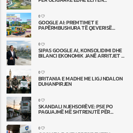
POLITIKE
0
GOOGLE AI: PREMTIMET E
PAPËRMBUSHURA TË QEVERISË
KURTI 2021-2025
0
SIPAS GOOGLE AI, KONSOLIDIMI DHE
BILANCI EKONOMIK JANË ARRITJET E
QEVERISË KURTI 2021-2025
0
BRITANIA E MADHE ME LIGJ NDALON
DUHANPIRJEN
0
SKANDALI NJEHSORËVE: PSE PO
PAGUAJMË MË SHTRENJTË PËR
DËSHTIMIN E ZRRE
0