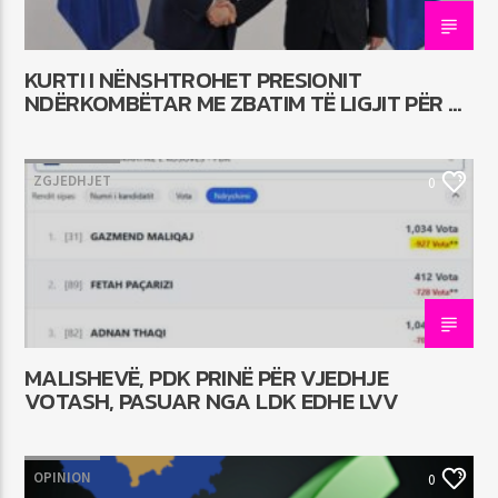
KURTI I NËNSHTROHET PRESIONIT
NDËRKOMBËTAR ME ZBATIM TË LIGJIT PËR TË
HUAJT
ZGJEDHJET
0
MALISHEVË, PDK PRINË PËR VJEDHJE
VOTASH, PASUAR NGA LDK EDHE LVV
OPINION
0