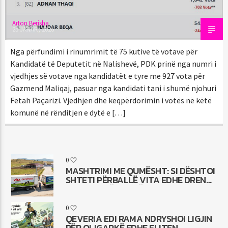
Arton Berisha
25 JANAR, 2026
Nga përfundimi i rinumrimit të 75 kutive të votave për
Kandidatë të Deputetit në Nalishevë, PDK prinë nga numri i
vjedhjes së votave nga kandidatët e tyre me 927 vota për
Gazmend Maliqaj, pasuar nga kandidati tani i shumë njohuri
Fetah Paçarizi. Vjedhjen dhe keqpërdorimin i votës në këtë
komunë në rënditjen e dytë e […]
0
MASHTRIMI ME QUMËSHT: SI DËSHTOI
SHTETI PËRBALLË VITA EDHE DRENA
DHE VAJI TË PALMËS
0
QEVERIA EDI RAMA NDRYSHOI LIGJIN
PËR OLIGARKË EDHE ELITEN