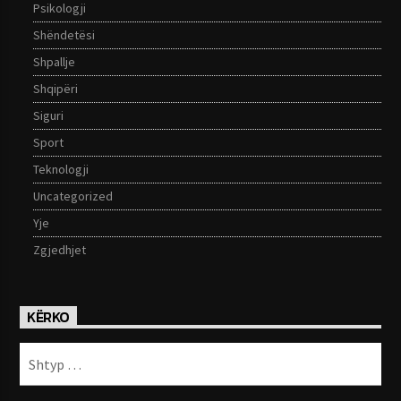
Psikologji
Shëndetësi
Shpallje
Shqipëri
Siguri
Sport
Teknologji
Uncategorized
Yje
Zgjedhjet
KËRKO