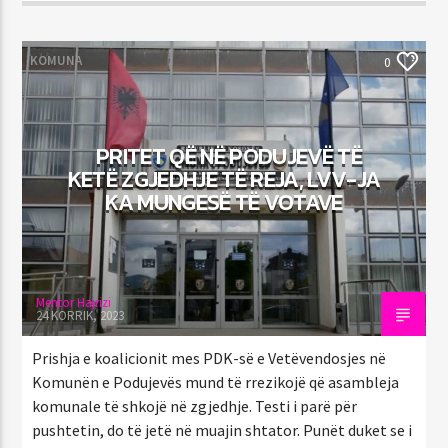
KOMUNA
0
PRITET QË NË PODUJEVË TË
KETË ZGJEDHJE TË REJA, LVV-JA
KA MUNGESË TË VOTAVE
Mentor Hajrizi
24 KORRIK, 2023
Prishja e koalicionit mes PDK-së e Vetëvendosjes në
Komunën e Podujevës mund të rrezikojë që asambleja
komunale të shkojë në zgjedhje. Testi i parë për
pushtetin, do të jetë në muajin shtator. Punët duket se i