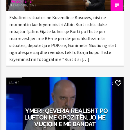
Mentor Hajrizi
13 KORRIK, 2023
Eskalimi i situatës në Kuvendin e Kosovës, nisi në
momentin kur kryeministri Albin Kurti ishte duke
mbajtur fjalim. Gjatë kohës që Kurti po fliste për
marrëveshjen me BE-në për de-përshkallëzim të
situatës, deputetja e PDK-së, Ganimete Musliu ngritët
nga ulësja e saj dhe i vendos tek foltorja ku po fliste
kryeministrin fotografin e “Kurtit si […]
LAJME
0
YMERI: QEVERIA REALISHT PO
LUFTON ME OPOZITËN, JO ME
VUÇIQIN E ME BANDAT