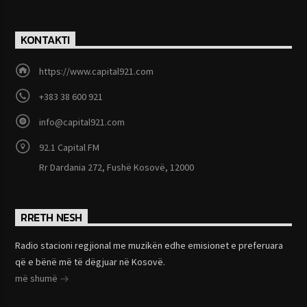
KONTAKTI
https://www.capital921.com
+383 38 600 921
info@capital921.com
92.1 Capital FM
Rr Dardania 272, Fushë Kosovë, 12000
RRETH NESH
Radio stacioni regjional me muzikën edhe emisionet e preferuara
që e bënë më të dëgjuar në Kosovë.
më shumë