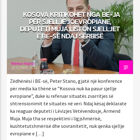
KOSOVA KRITIKOHET NGA BE-JA
PËR SJELLJE JOEVROPIANE,
DEPUTETI MUJA LISTON SJELLJET
E BE-SË NDAJ SERBISË
92.1 Capital FM
Mentor Hajrizi
10 GUSHT, 2023
Zëdhënësi i BE-së, Peter Stano, gjatë një konference
për media ka thënë se ”Kosova nuk ka pasur sjellje
evropiane”, duke iu referuar situatës zvarritjes së
shtrensionimit të situatës në veri. Ndaj kësaj deklarate
ka reaguar deputeti i Lëvizjes Vetëvendosje, Armend
Muja. Muja tha se respektimi i ligjshmërisë,
kushtetutshmërisë dhe sovranitetit, nuk qenka sjellje
evropiane e […]