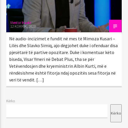
Mentor Hajrizi
12 KORRIK, 2023
Në audio-incizimet e fundit në mes të Mimoza Kusari –
Lilës dhe Slavko Simiq, ajo dëgjohet duke i ofenduar disa
pjesëtarë të partive opozitare. Duke i komentuar këto
biseda, Visar Ymeri në Debat Plus, tha se për
Vetëvendosjen dhe kryeministrin Albin Kurti, më e
rëndësishme është fitorja ndaj opozitës sesa fitorja në
veri të vendit. […]
Kërko
Kërko