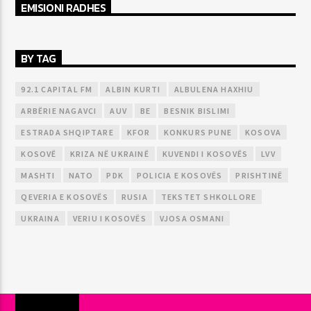
EMISIONI RADHES
BY TAG
92.1 CAPITAL FM
ALBIN KURTI
ALBULENA HAXHIU
ARBËRIE NAGAVCI
AUV
BE
BESNIK BISLIMI
ESTRADA SHQIPTARE
KFOR
KONKURS PUNE
KOSOVA
KOSOVË
KRIZA NË UKRAINË
KUVENDI I KOSOVËS
LVV
MASHTI
NATO
PDK
POLICIA E KOSOVËS
PRISHTINË
QEVERIA E KOSOVËS
RUSIA
TEKSTET SHKOLLORE
UKRAINA
VERIU I KOSOVËS
VJOSA OSMANI