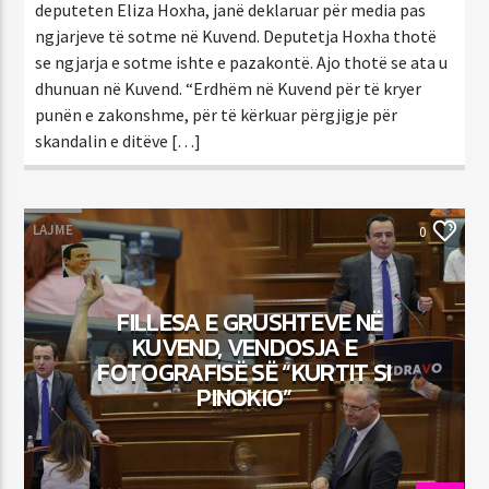
deputeten Eliza Hoxha, janë deklaruar për media pas
ngjarjeve të sotme në Kuvend. Deputetja Hoxha thotë
se ngjarja e sotme ishte e pazakontë. Ajo thotë se ata u
dhunuan në Kuvend. “Erdhëm në Kuvend për të kryer
punën e zakonshme, për të kërkuar përgjigje për
skandalin e ditëve […]
LAJME
0
FILLESA E GRUSHTEVE NË
KUVEND, VENDOSJA E
FOTOGRAFISË SË “KURTIT SI
PINOKIO”