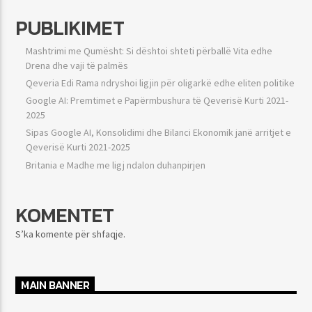
PUBLIKIMET
Mashtrimi me Qumësht: Si dështoi shteti përballë Vita edhe
Drena dhe vaji të palmës
Qeveria Edi Rama ndryshoi ligjin për oligarkë edhe eliten politike
Google AI: Premtimet e Papërmbushura të Qeverisë Kurti 2021-
2025
Sipas Google AI, Konsolidimi dhe Bilanci Ekonomik janë arritjet e
Qeverisë Kurti 2021-2025
Britania e Madhe me ligj ndalon duhanpirjen
KOMENTET
S’ka komente për shfaqje.
MAIN BANNER