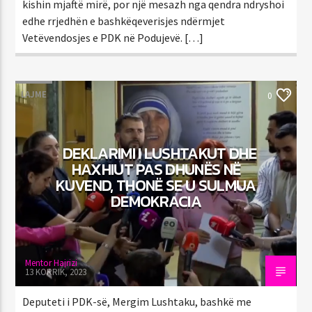
kishin mjaftë mirë, por një mesazh nga qendra ndryshoi
edhe rrjedhën e bashkëqeverisjes ndërmjet
Vetëvendosjes e PDK në Podujevë. […]
LAJME
0
DEKLARIMI I LUSHTAKUT DHE
HAXHIUT PAS DHUNËS NË
KUVEND, THONË SE U SULMUA
DEMOKRACIA
Mentor Hajrizi
13 KORRIK, 2023
Deputeti i PDK-së, Mergim Lushtaku, bashkë me