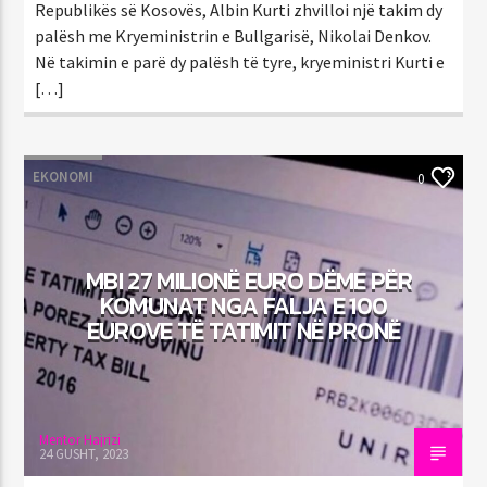
Republikës së Kosovës, Albin Kurti zhvilloi një takim dy
palësh me Kryeministrin e Bullgarisë, Nikolai Denkov.
Në takimin e parë dy palësh të tyre, kryeministri Kurti e
[…]
EKONOMI
0
MBI 27 MILIONË EURO DËME PËR
KOMUNAT NGA FALJA E 100
EUROVE TË TATIMIT NË PRONË
Mentor Hajrizi
24 GUSHT, 2023