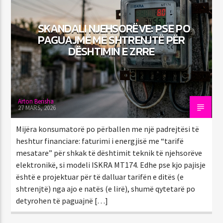
SKANDALI NJEHSORËVE: PSE PO
PAGUAJMË MË SHTRENJTË PËR
EMISIONI TANI
DËSHTIMIN E ZRRE
NJË KËNGË PËR TY
16:00
17:00
Arton Berisha
27 MARS, 2026
92.1 Capital FM
Mijëra konsumatorë po përballen me një padrejtësi të
heshtur financiare: faturimi i energjisë me “tarifë
mesatare” për shkak të dështimit teknik të njehsorëve
elektronikë, si modeli ISKRA MT174. Edhe pse kjo pajisje
është e projektuar për të dalluar tarifën e ditës (e
shtrenjtë) nga ajo e natës (e lirë), shumë qytetarë po
detyrohen të paguajnë […]