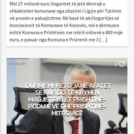
Mbi 27 milionë euro llogaritet të jetë dëmi që u
shkaktohet komunave nga zbatimi i Ligjin për Tatimin
në pronën e paluajtshme. Në bazë të përllogaritjes së
Asociacionit të Komunave të Kosovës, më e dëmtuara
është Komuna e Prishtinës me mbi 6 milionë e 800 mijë
euro, e pasuar nga Komuna e Prizrenit me 3 […]
EKONOMI
0
DURMISHI: KËTO JANË AFATET
SE KUR DO TË KRYHEN
MAGJISTRALET PRISHTINË-
PODUJEVË DHE PRISHTINË-
MITROVICË