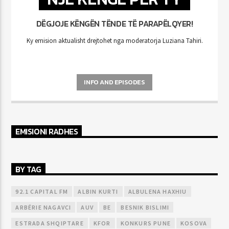
DËGJOJE KËNGËN TËNDE TË PARAPËLQYER!
Ky emision aktualisht drejtohet nga moderatorja Luziana Tahiri.
INFO AND EPISODES
EMISIONI RADHES
BY TAG
92.1 CAPITAL FM
ALBIN KURTI
ALBULENA HAXHIU
ARBËRIE NAGAVCI
AUV
BE
BESNIK BISLIMI
ESTRADA SHQIPTARE
KFOR
KONKURS PUNE
KOSOVA