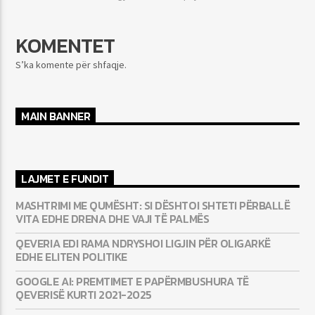
KOMENTET
S’ka komente për shfaqje.
MAIN BANNER
LAJMET E FUNDIT
MASHTRIMI ME QUMËSHT: SI DËSHTOI SHTETI PËRBALLË
VITA EDHE DRENA DHE VAJI TË PALMËS
QEVERIA EDI RAMA NDRYSHOI LIGJIN PËR OLIGARKË
EDHE ELITEN POLITIKE
GOOGLE AI: PREMTIMET E PAPËRMBUSHURA TË
QEVERISË KURTI 2021-2025