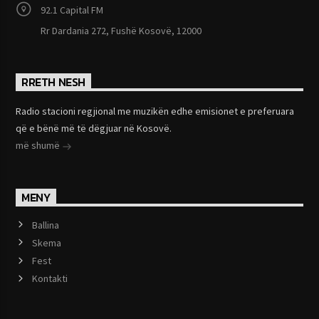
92.1 Capital FM
Rr Dardania 272, Fushë Kosovë, 12000
RRETH NESH
Radio stacioni regjional me muzikën edhe emisionet e preferuara
që e bënë më të dëgjuar në Kosovë.
më shumë
MENY
Ballina
Skema
Fest
Kontakti