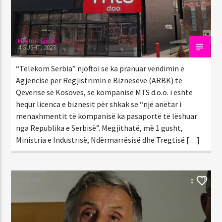
Mentor Hajrizi
4 GUSHT, 2023
“Telekom Serbia” njoftoi se ka pranuar vendimin e
Agjencisë për Regjistrimin e Bizneseve (ARBK) të
Qeverisë së Kosovës, se kompanisë MTS d.o.o. i është
hequr licenca e biznesit për shkak se “një anëtar i
menaxhmentit të kompanisë ka pasaportë të lëshuar
nga Republika e Serbisë”. Megjithatë, më 1 gusht,
Ministria e Industrisë, Ndërmarrësisë dhe Tregtisë […]
EKONOMI
0