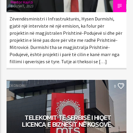
Mentor Hajrizi
8 GUSHT, 2023
Zëvendësministri i Infrastrukturës, Hysen Durmishi,
gjatë një interviste në një emision, ka folur për
projektin në magjistralen Prishtinë-Podujevë si dhe për
projektin e lënë pas dore për vite me radhë Prishtinë-
Mitrovicë. Durmishi tha se magjistralja Prishtinë-
Podujevë, është projekti i parë të cilin e kanë marr nga
fillimi i qeverisjes së tyre. Tutje ai theksoi se […]
EKONOMI
0
TELEKOMIT TË SERBISË I HIQET
LICENCA E BIZNESIT NË KOSOVË