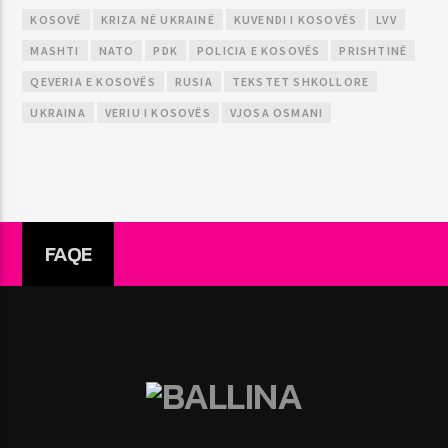
KOSOVË
KRIZA NË UKRAINË
KUVENDI I KOSOVËS
LVV
MASHTI
NATO
PDK
POLICIA E KOSOVËS
PRISHTINË
QEVERIA E KOSOVËS
RUSIA
TEKSTET SHKOLLORE
UKRAINA
VERIU I KOSOVËS
VJOSA OSMANI
FAQE