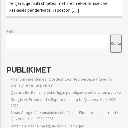
të tjera, që nxiti shqetësimet rreth ekonomisë dhe
kërkesës për derivate, raporton […]
Kërko
Kërko
PUBLIKIMET
Mashtrimi me Qumësht: Si dështoi shteti përballë Vita edhe
Drena dhe vaji të palmës
Qeveria Edi Rama ndryshoi ligjin për oligarkë edhe eliten politike
Google AI: Premtimet e Papërmbushura të Qeverisë Kurti 2021-
2025
Sipas Google AI, Konsolidimi dhe Bilanci Ekonomik janë arritjet e
Qeverisë Kurti 2021-2025
Britania e Madhe me ligj ndalon duhanpirjen