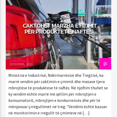
CAKTOHET MARZHA E FITIMIT
PËR PRODUKTET E NAFTËS
Mentor Hajrizi
28 KORRIK, 2023
Ministria e Industrisë, Ndërmarrësisë dhe Tregtisë, ka
marrë vendim për caktimin e çmimit dhe masave tjera
mbrojtëse të produkteve të naftës. Në njoftim thuhet se
ky vendim është marrë me qëllim për mbrojtjen e
konsumatorit, mbrojtjen e konkurrencës dhe për të
mënjanuar çrregullimet në treg. “Vendimi është bazuar
në monitorimin e rregullt të çmimeve në […]