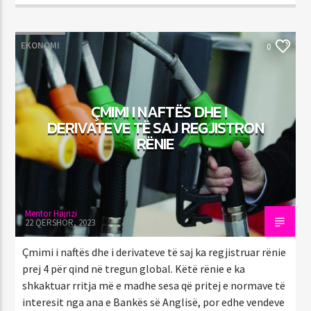
EKONOMI
0
ÇMIMI I NAFTËS DHE I
DERIVATEVE TË SAJ REGJISTRON
RËNIE
Mentor Hajrizi
22 QERSHOR, 2023
Çmimi i naftës dhe i derivateve të saj ka regjistruar rënie
prej 4 për qind në tregun global. Këtë rënie e ka
shkaktuar rritja më e madhe sesa që pritej e normave të
interesit nga ana e Bankës së Anglisë, por edhe vendeve