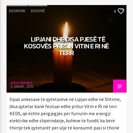
EKONOMI
KOSOVË
0
LIPJANI DHE DISA PJESË TË
KOSOVËS PRESIN VITIN E RI NË
TERR
Arton Berisha
1 JANAR, 2025
Sipas ankesave të qytetarëve në Lipjan edhe në Shtime,
disa qytetar kanë festuar edhe pritur Vitin e Ri në terr.
KEDS, që është përgjegjës për furnzim me energji
elektrike edhe shpërndarje, kohëve të fundit ka bërë
thirrje tek qytetarët për ulje të konsumit pasi si thonë