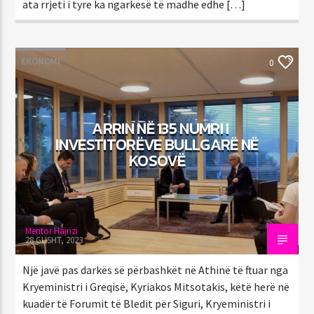
ata rrjeti i tyre ka ngarkesë të madhe edhe […]
EKONOMI
0
ARRIN NË 135 NUMRI I
INVESTITORËVE BULLGARË NË
KOSOVË
Mentor Hajrizi
28 GUSHT, 2023
Një javë pas darkës së përbashkët në Athinë të ftuar nga
Kryeministri i Greqisë, Kyriakos Mitsotakis, këtë herë në
kuadër të Forumit të Bledit për Siguri, Kryeministri i