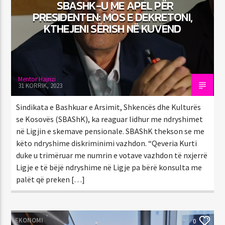
SBASHK-U ME APEL PËR
PRESIDENTEN: MOS E DEKRETONI,
KTHEJENI SËRISH NË KUVEND
Mentor Hajrizi
31 KORRIK, 2023
Sindikata e Bashkuar e Arsimit, Shkencës dhe Kulturës
se Kosovës (SBAShK), ka reaguar lidhur me ndryshimet
në Ligjin e skemave pensionale. SBAShK thekson se me
këto ndryshime diskriminimi vazhdon. “Qeveria Kurti
duke u trimëruar me numrin e votave vazhdon të nxjerrë
Ligje e të bëjë ndryshime në Ligje pa bërë konsulta me
palët që preken […]
EKONOMI
0