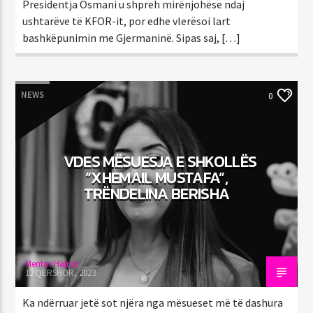
Presidentja Osmani u shpreh mirënjohëse ndaj
ushtarëve të KFOR-it, por edhe vlerësoi lart
bashkëpunimin me Gjermaninë. Sipas saj, […]
NEWS
0
VDES MËSUESJA E SHKOLLËS
“XHEMAIL MUSTAFA”,
TRËNDELINA BERISHA
Mentor Hajrizi
12 QERSHOR, 2023
Ka ndërruar jetë sot njëra nga mësueset më të dashura