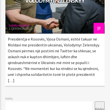
VOLODYMYR ZELENSKYY
Luljeta Krasniqi
1 QERSHOR, 2023
Presidentja e Kosovës, Vjosa Osmani, është takuar në
Moldavi me presidentin ukrainas, Volodymyr Zelenskyy.
Osmani përmes një postimi në Twitter ka shkruar, se
askush nuk e kupton dhimbjen, luftën dhe
qëndrueshmërinë e Ukrainës më mirë se populli i
Kosovës. “Në momentet kur ka rëndësi se ku qëndroni,
unë i shpreha solidaritetin tonë të plotë presidentit
[…]
Kërko
Kërko