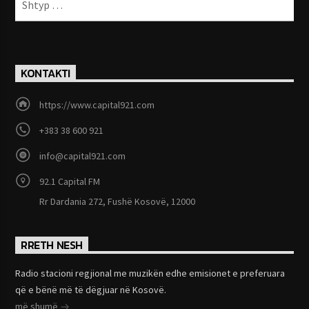
KONTAKTI
https://www.capital921.com
+383 38 600 921
info@capital921.com
92.1 Capital FM
Rr Dardania 272, Fushë Kosovë, 12000
RRETH NESH
Radio stacioni regjional me muzikën edhe emisionet e preferuara
që e bënë më të dëgjuar në Kosovë.
më shumë