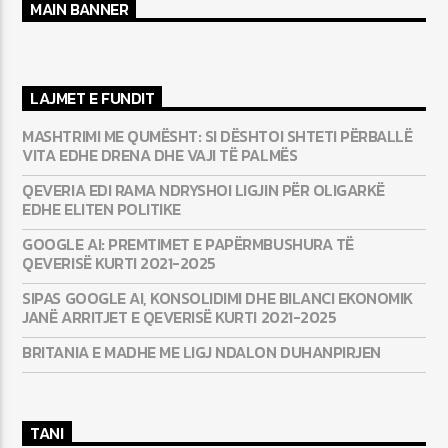
MAIN BANNER
LAJMET E FUNDIT
MASHTRIMI ME QUMËSHT: SI DËSHTOI SHTETI PËRBALLË
VITA EDHE DRENA DHE VAJI TË PALMËS
QEVERIA EDI RAMA NDRYSHOI LIGJIN PËR OLIGARKË
EDHE ELITEN POLITIKE
GOOGLE AI: PREMTIMET E PAPËRMBUSHURA TË
QEVERISË KURTI 2021-2025
SIPAS GOOGLE AI, KONSOLIDIMI DHE BILANCI EKONOMIK
JANË ARRITJET E QEVERISË KURTI 2021-2025
BRITANIA E MADHE ME LIGJ NDALON DUHANPIRJEN
TANI