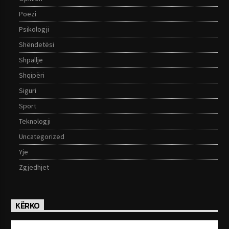
Poezi
Psikologji
Shëndetësi
Shpallje
Shqipëri
Siguri
Sport
Teknologji
Uncategorized
Yje
Zgjedhjet
KËRKO