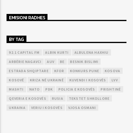
EMISIONI RADHES
BY TAG
92.1 CAPITAL FM
ALBIN KURTI
ALBULENA HAXHIU
ARBËRIE NAGAVCI
AUV
BE
BESNIK BISLIMI
ESTRADA SHQIPTARE
KFOR
KONKURS PUNE
KOSOVA
KOSOVË
KRIZA NË UKRAINË
KUVENDI I KOSOVËS
LVV
MASHTI
NATO
PDK
POLICIA E KOSOVËS
PRISHTINË
QEVERIA E KOSOVËS
RUSIA
TEKSTET SHKOLLORE
UKRAINA
VERIU I KOSOVËS
VJOSA OSMANI