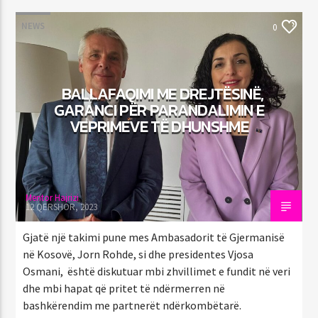
NEWS
0
BALLAFAQIMI ME DREJTËSINË,
GARANCI PËR PARANDALIMIN E
VEPRIMEVE TË DHUNSHME
Mentor Hajrizi
12 QERSHOR, 2023
Gjatë një takimi pune mes Ambasadorit të Gjermanisë
në Kosovë, Jorn Rohde, si dhe presidentes Vjosa
Osmani, është diskutuar mbi zhvillimet e fundit në veri
dhe mbi hapat që pritet të ndërmerren në
bashkërendim me partnerët ndërkombëtarë.