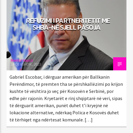
REFUZIMI I PARTNERITETIT ME
SHBA-NË SJELL PASOJA
92.1 Capital FM
Mentor Hajrizi
16 QERSHOR, 2023
Gabriel Escobar, i dërguar amerikan për Ballkanin
Perëndimor, të premten tha se përshkallëzimi po krijon
kushte të vështira jo veç për Kosovën e Serbinë, por
edhe për rajonin. Kryetarët e rinj shqiptarë në veri, sipas
të dërguarit amerikan, punët duhet t’i kryejnë në
lokacione alternative, ndërkaq Polica e Kosovës duhet
të tërhiqet nga ndërtesat komunale. […]