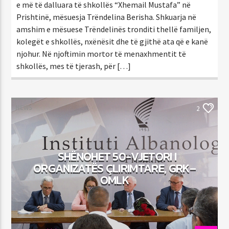
e më të dalluara të shkollës “Xhemail Mustafa” në
Prishtinë, mësuesja Trëndelina Berisha. Shkuarja në
amshim e mësuese Trëndelinës tronditi thellë familjen,
kolegët e shkollës, nxënësit dhe të gjithë ata që e kanë
njohur. Në njoftimin mortor të menaxhmentit të
shkollës, mes të tjerash, për […]
NEWS
2
SHËNOHET 50-VJETORI I
ORGANIZATËS ÇLIRIMTARE, GRK–
OMLK