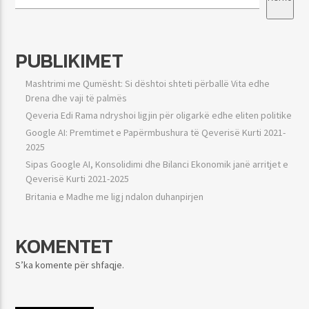
PUBLIKIMET
Mashtrimi me Qumësht: Si dështoi shteti përballë Vita edhe
Drena dhe vaji të palmës
Qeveria Edi Rama ndryshoi ligjin për oligarkë edhe eliten politike
Google AI: Premtimet e Papërmbushura të Qeverisë Kurti 2021-
2025
Sipas Google AI, Konsolidimi dhe Bilanci Ekonomik janë arritjet e
Qeverisë Kurti 2021-2025
Britania e Madhe me ligj ndalon duhanpirjen
KOMENTET
S’ka komente për shfaqje.