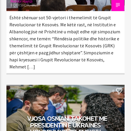
Mentor Hajrizi
8 QERSHOR, 2023
Është shënuar sot 50-vjetori i themelimit të Grupit
Revolucionar të Kosovës. Me këtë rast, në Institutin e
Albanologjisë në Prishtinë u mbajt edhe një simpozium
shkencor, me temën: “Rëndësia politike dhe historike e
themelimit të Grupit Revolucionar të Kosovës (GRK)
për çështjen e pazgjidhur shqiptare”. Simpoziumin e
hapi kryesuesi i Grupit Revolucionar të Kosovës,
Mehmet […]
NEWS
0
VJOSA OSMANI TAKOHET ME
PRESIDENTIN E UKRAINËS