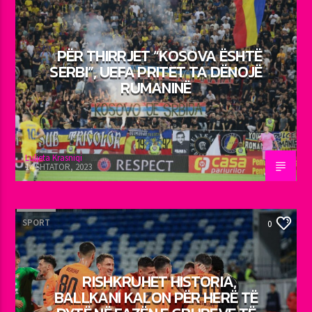
PËR THIRRJET “KOSOVA ËSHTË
SERBI”, UEFA PRITET TA DËNOJË
RUMANINË
Luljeta Krasniqi
14 SHTATOR, 2023
SPORT
0
RISHKRUHET HISTORIA,
BALLKANI KALON PËR HERË TË