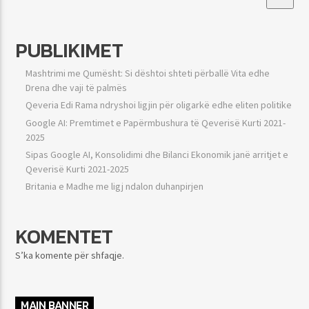
PUBLIKIMET
Mashtrimi me Qumësht: Si dështoi shteti përballë Vita edhe
Drena dhe vaji të palmës
Qeveria Edi Rama ndryshoi ligjin për oligarkë edhe eliten politike
Google AI: Premtimet e Papërmbushura të Qeverisë Kurti 2021-
2025
Sipas Google AI, Konsolidimi dhe Bilanci Ekonomik janë arritjet e
Qeverisë Kurti 2021-2025
Britania e Madhe me ligj ndalon duhanpirjen
KOMENTET
S’ka komente për shfaqje.
MAIN BANNER