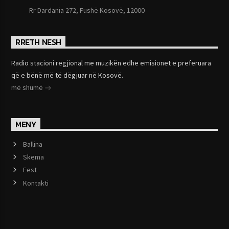
Rr Dardania 272, Fushë Kosovë, 12000
RRETH NESH
Radio stacioni regjional me muzikën edhe emisionet e preferuara
që e bënë më të dëgjuar në Kosovë.
më shumë
MENY
Ballina
Skema
Fest
Kontakti