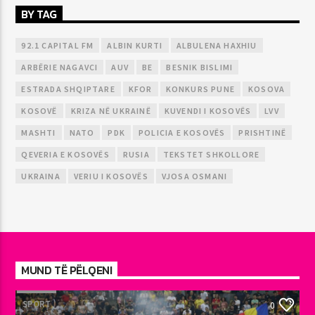
BY TAG
92.1 CAPITAL FM
ALBIN KURTI
ALBULENA HAXHIU
ARBËRIE NAGAVCI
AUV
BE
BESNIK BISLIMI
ESTRADA SHQIPTARE
KFOR
KONKURS PUNE
KOSOVA
KOSOVË
KRIZA NË UKRAINË
KUVENDI I KOSOVËS
LVV
MASHTI
NATO
PDK
POLICIA E KOSOVËS
PRISHTINË
QEVERIA E KOSOVËS
RUSIA
TEKSTET SHKOLLORE
UKRAINA
VERIU I KOSOVËS
VJOSA OSMANI
MUND TË PËLQENI
SPORT
0