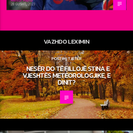
Mentor Hajrizi
28 GUSHT, 2023
VAZHDO LEXIMIN
POSTIMI TJETËR
NESËR DO TË FILLOJË STINA E
VJESHTËS METEOROLOGJIKE, E
DINIT?