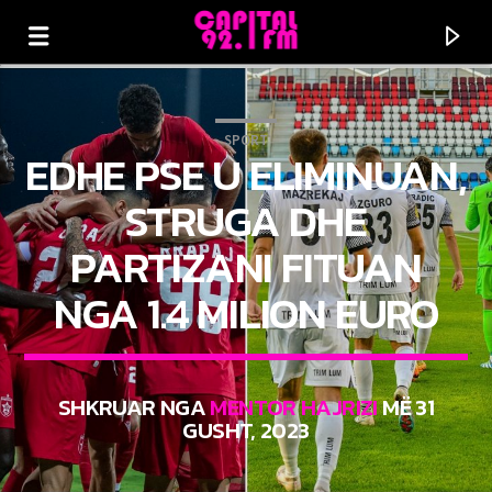
SPORT
EDHE PSE U ELIMINUAN,
STRUGA DHE
PARTIZANI FITUAN
NGA 1.4 MILION EURO
SHKRUAR NGA
MENTOR HAJRIZI
MË 31
N'SFOND
GUSHT, 2023
TITLE
ARTIST