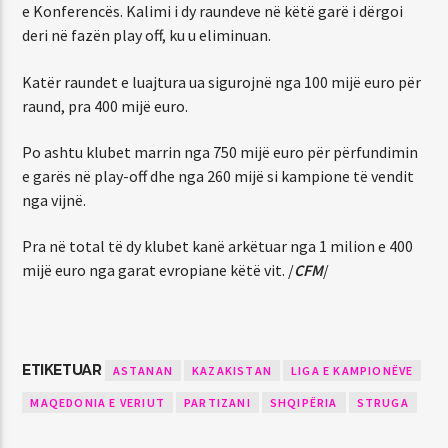
e Konferencës. Kalimi i dy raundeve në këtë garë i dërgoi
deri në fazën play off, ku u eliminuan.
Katër raundet e luajtura ua sigurojnë nga 100 mijë euro për
raund, pra 400 mijë euro.
Po ashtu klubet marrin nga 750 mijë euro për përfundimin
e garës në play-off dhe nga 260 mijë si kampione të vendit
nga vijnë.
Pra në total të dy klubet kanë arkëtuar nga 1 milion e 400
mijë euro nga garat evropiane këtë vit. /
CFM
/
ETIKETUAR
ASTANAN
KAZAKISTAN
LIGA E KAMPIONËVE
MAQEDONIA E VERIUT
PARTIZANI
SHQIPËRIA
STRUGA