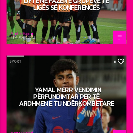
DYTË NË FAZËN E GRUPEVE TË
LIGËS SË KONFERENCËS
Mentor Hajrizi
31 GUSHT, 2023
SPORT
0
YAMAL MERR VENDIMIN
PËRFUNDIMTAR PËR TË
ARDHMEN E TIJ NDËRKOMBËTARE