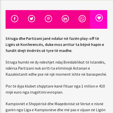
EMISIONI TANI
05:00
06:00
Struga dhe Partizani janë ndalur në fazën play-off të
Ligës së Konferencës, duke mos arritur ta bëjnë hapin e
fundit drejt ëndrrës së tyre të madhe.
92.1 Capital FM
Struga humbi në dy ndeshjet ndaj Breidablikut të Islandës,
ndërsa Partizani nuk arriti ta eliminojë Astanan e
Kazakistanit edhe pse në një moment ishte në baraspeshë.
Por të dyja klubet shqiptare kanë fituar nga 1 milion e 410
mijë euro nga rrugëtimi evropian.
Kampionët e Shqipërisë dhe Maqedonisë së Veriut e nisnë
garën nga Liga e Kampionëve dhe më pas e vijuan në Ligën