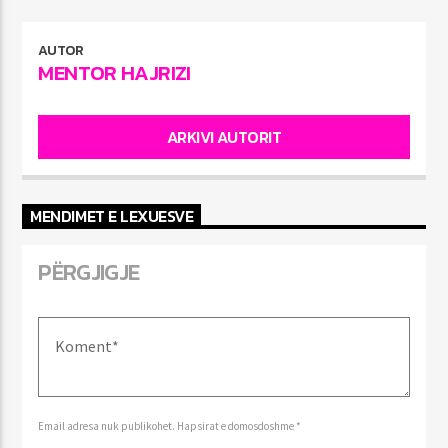
AUTOR
MENTOR HAJRIZI
ARKIVI AUTORIT
MENDIMET E LEXUESVE
PËRGJIGJE
Email adresa nuk publikohet. Hapsirat e domosdoshme *