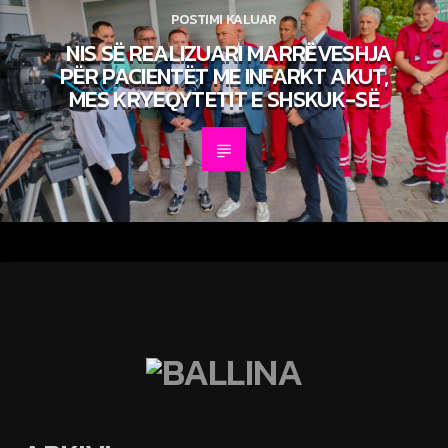
POSTIMI KALUAR
NIS SË REALIZUARI MARRËVESHJA
PËR PACIENTËT ME INFARKT AKUT,
MES KRYEQYTETIT E SHSKUK-SË