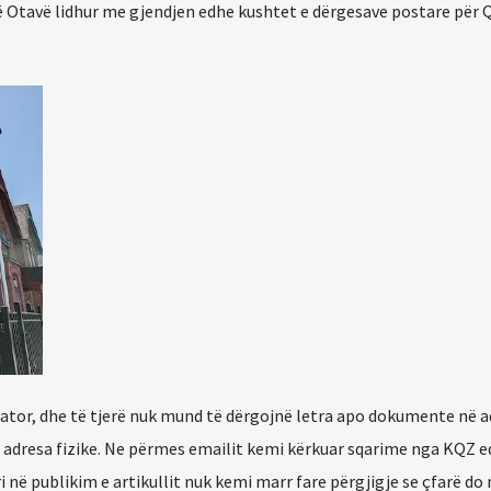
Otavë lidhur me gjendjen edhe kushtet e dërgesave postare për 
lator, dhe të tjerë nuk mund të dërgojnë letra apo dokumente në 
 adresa fizike. Ne përmes emailit kemi kërkuar sqarime nga KQZ 
në publikim e artikullit nuk kemi marr fare përgjigje se çfarë do