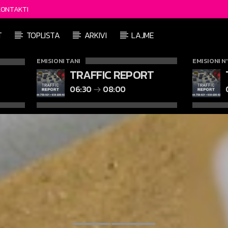
KONTAKTI
T
TOPLISTA
ARKIVI
LAJME
EMISIONI TANI
EMISIONI N
TRAFFIC REPORT
06:30
08:00