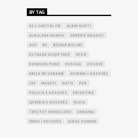
BY TAG
92.1 CAPITAL FM
ALBIN KURTI
ALBULENA HAXHIU
ARBËRIE NAGAVCI
AUV
BE
BESNIK BISLIMI
ESTRADA SHQIPTARE
KFOR
KONKURS PUNE
KOSOVA
KOSOVË
KRIZA NË UKRAINË
KUVENDI I KOSOVËS
LVV
MASHTI
NATO
PDK
POLICIA E KOSOVËS
PRISHTINË
QEVERIA E KOSOVËS
RUSIA
TEKSTET SHKOLLORE
UKRAINA
VERIU I KOSOVËS
VJOSA OSMANI