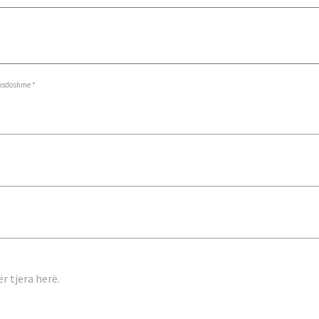
osdoshme *
r tjera herë.