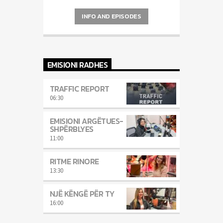
INFO AND EPISODES
EMISIONI RADHES
TRAFFIC REPORT
06:30
EMISIONI ARGËTUES-
SHPËRBLYES
11:00
RITME RINORE
13:30
NJË KËNGË PËR TY
16:00