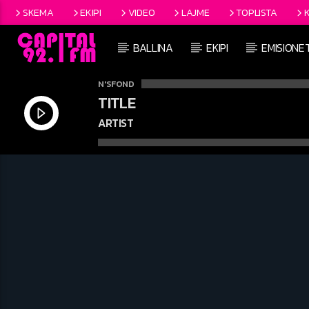
SKEMA
EKIPI
VIDEO
LAJME
TOPLISTA
BALLINA
EKIPI
EMISIONE
N'SFOND
TITLE
ARTIST