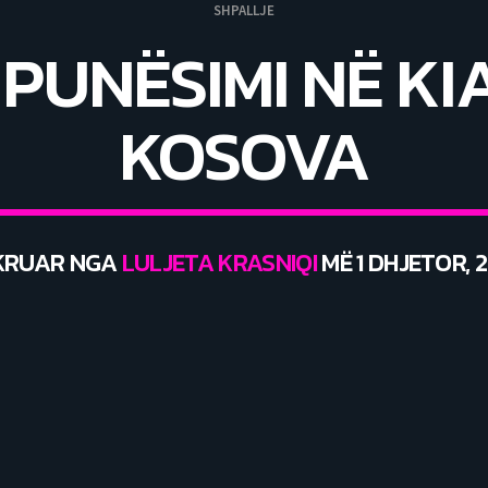
SHPALLJE
PUNËSIMI NË K
KOSOVA
KRUAR NGA
LULJETA KRASNIQI
MË 1 DHJETOR, 