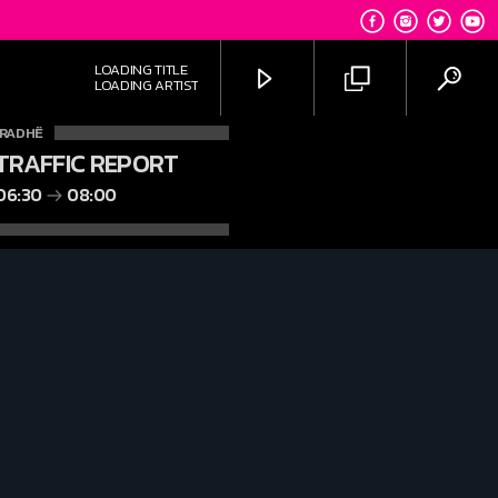
LOADING TITLE
LOADING ARTIST
'RADHË
TRAFFIC REPORT
06:30
08:00
92.1 Capital FM