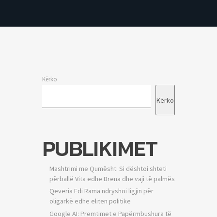
Kërko
Kërko
PUBLIKIMET
Mashtrimi me Qumësht: Si dështoi shteti
përballë Vita edhe Drena dhe vaji të palmës
Qeveria Edi Rama ndryshoi ligjin për
oligarkë edhe eliten politike
Google AI: Premtimet e Papërmbushura të