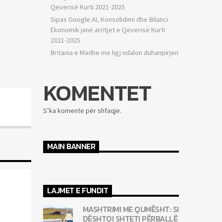
Qeverisë Kurti 2021-2025
Sipas Google AI, Konsolidimi dhe Bilanci
Ekonomik janë arritjet e Qeverisë Kurti
2021-2025
Britania e Madhe me ligj ndalon duhanpirjen
KOMENTET
S’ka komente për shfaqje.
MAIN BANNER
LAJMET E FUNDIT
MASHTRIMI ME QUMËSHT: SI
DËSHTOI SHTETI PËRBALLË