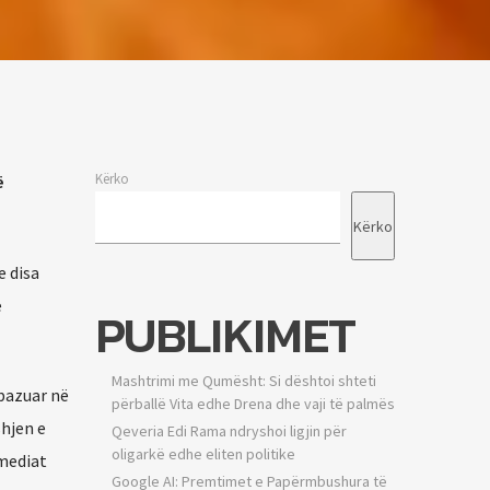
Kërko
ë
Kërko
e disa
e
PUBLIKIMET
Mashtrimi me Qumësht: Si dështoi shteti
 bazuar në
përballë Vita edhe Drena dhe vaji të palmës
shjen e
Qeveria Edi Rama ndryshoi ligjin për
oligarkë edhe eliten politike
 mediat
Google AI: Premtimet e Papërmbushura të