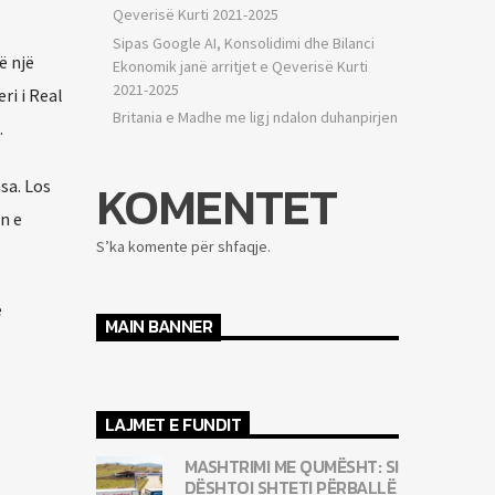
Qeverisë Kurti 2021-2025
Sipas Google AI, Konsolidimi dhe Bilanci
ë një
Ekonomik janë arritjet e Qeverisë Kurti
2021-2025
ri i Real
Britania e Madhe me ligj ndalon duhanpirjen
.
KOMENTET
sa. Los
n e
S’ka komente për shfaqje.
e
MAIN BANNER
LAJMET E FUNDIT
MASHTRIMI ME QUMËSHT: SI
DËSHTOI SHTETI PËRBALLË