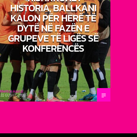
HISTORIA, BALLKANI
KALON PËR HERË TË
DYTË NË FAZËN E
GRUPEVE TË LIGËS SË
KONFERENCËS
Mentor Hajrizi
31 GUSHT, 2023