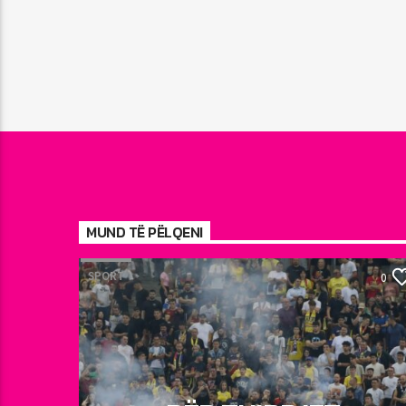
MUND TË PËLQENI
SPORT
0