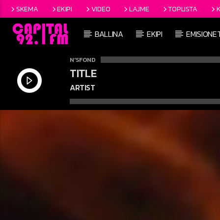
SKEMA
EKIPI
VIDEO
LAJME
TOPLISTA
BALLINA
EKIPI
EMISIONE
N'SFOND
TITLE
ARTIST