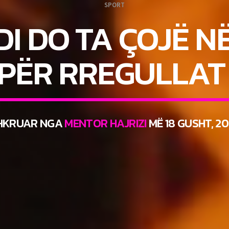
SPORT
I DO TA ÇOJË N
 PËR RREGULLAT
HKRUAR NGA
MENTOR HAJRIZI
MË 18 GUSHT, 20