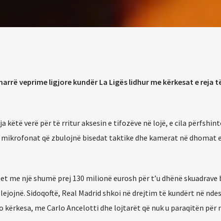
rrë veprime ligjore kundër La Ligës lidhur me kërkesat e reja t
a këtë verë për të rritur aksesin e tifozëve në lojë, e cila përfshint
ve, mikrofonat që zbulojnë bisedat taktike dhe kamerat në dhomat 
lubet me një shumë prej 130 milionë eurosh për t’u dhënë skuadrave
 lejojnë. Sidoqoftë, Real Madrid shkoi në drejtim të kundërt në nde
o kërkesa, me Carlo Ancelotti dhe lojtarët që nuk u paraqitën për