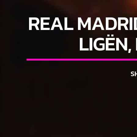
REAL MADRID
LIGËN,
S