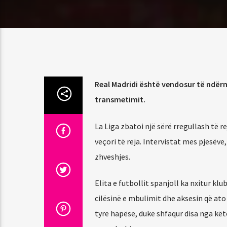
Real Madridi është vendosur të ndërma
transmetimit.
La Liga zbatoi një sërë rregullash të rej
veçori të reja. Intervistat mes pjesë
zhveshjes.
Elita e futbollit spanjoll ka nxitur k
cilësinë e mbulimit dhe aksesin që ato
tyre hapëse, duke shfaqur disa nga kët