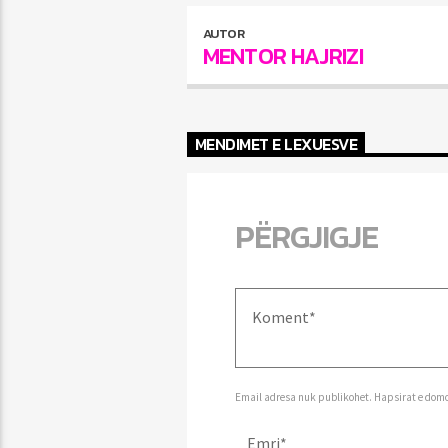
AUTOR
MENTOR HAJRIZI
MENDIMET E LEXUESVE
PËRGJIGJE
Email adresa nuk publikohet. Hapsirat e dom