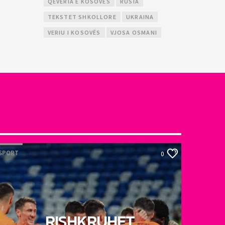
QEVERIA E KOSOVËS
RUSIA
TEKSTET SHKOLLORE
UKRAINA
VERIU I KOSOVËS
VJOSA OSMANI
SPORT
0
RISHKRUHET