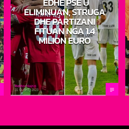
EDHE PSE U
ELIMINUAN, STRUGA
DHE PARTIZANI
FITUAN NGA 1.4
MILION EURO
Mentor Hajrizi
31 GUSHT, 2023