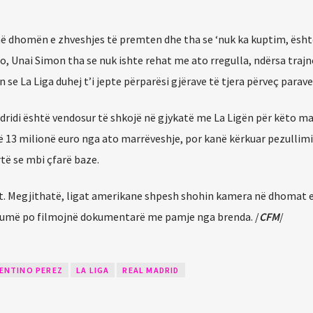
në dhomën e zhveshjes të premten dhe tha se ‘nuk ka kuptim, ësht
bao, Unai Simon tha se nuk ishte rehat me ato rregulla, ndërsa trajne
 se La Liga duhej t’i jepte përparësi gjërave të tjera përveç parave
dridi është vendosur të shkojë në gjykatë me La Ligën për këto ma
ë 13 milionë euro nga ato marrëveshje, por kanë kërkuar pezullimi
të se mbi çfarë baze.
nt. Megjithatë, ligat amerikane shpesh shohin kamera në dhomat 
shumë po filmojnë dokumentarë me pamje nga brenda. /
CFM
/
ENTINO PEREZ
LA LIGA
REAL MADRID