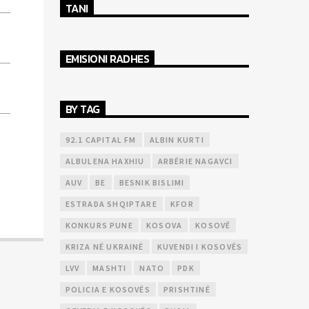
TANI
EMISIONI RADHES
BY TAG
92.1 CAPITAL FM
ALBIN KURTI
ALBULENA HAXHIU
ARBËRIE NAGAVCI
AUV
BE
BESNIK BISLIMI
ESTRADA SHQIPTARE
KFOR
KONKURS PUNE
KOSOVA
KOSOVË
KRIZA NË UKRAINË
KUVENDI I KOSOVËS
LVV
MASHTI
NATO
PDK
POLICIA E KOSOVËS
PRISHTINË