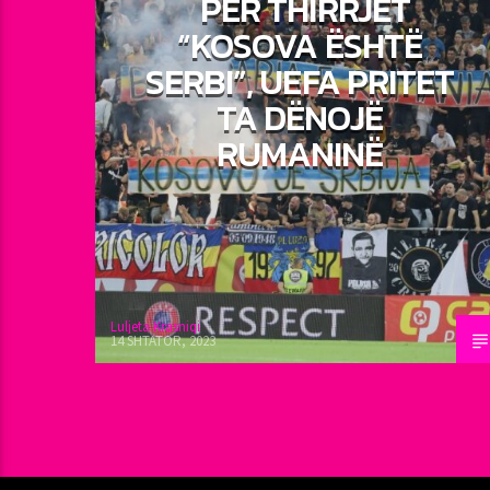
PËR THIRRJET
“KOSOVA ËSHTË
SERBI”, UEFA PRITET
TA DËNOJË
RUMANINË
Luljeta Krasniqi
14 SHTATOR, 2023